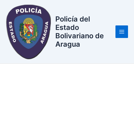
Ir
al
Policía del
contenido
Estado
Bolivariano de
Main
Aragua
Men