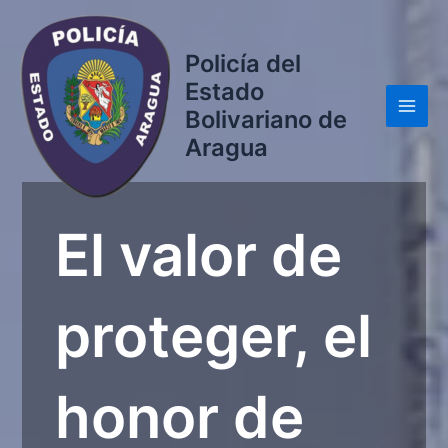
Ir
al
Policía del
contenido
Estado
Bolivariano de
Main
Aragua
Men
El valor de
proteger, el
honor de